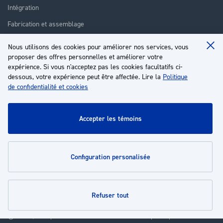
Intégration
Fabrication et assemblage
Installation et assistance
Nous utilisons des cookies pour améliorer nos services, vous
Clo
Réparation
proposer des offres personnelles et améliorer votre
Coo
Ba
expérience. Si vous n'acceptez pas les cookies facultatifs ci-
Formation
dessous, votre expérience peut être affectée. Lire la
Politique
de confidentialité et cookies
À propos
Service client
accepter les témoins
Mon compte
configuration personalisée
Politiques
refuser tout
© 2026 | Groupe EP - Tous droits réservés - Propulsé par
Novatize
.