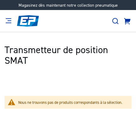
Magasinez dès maintenant notre collection pneumatique
Aller
au
Recher
contenu
Panie
Filtration
Fournisseur
Expertise
Carrières
À
propos
Transmetteur de position
SMAT
Nous ne trouvons pas de produits correspondants à la sélection.