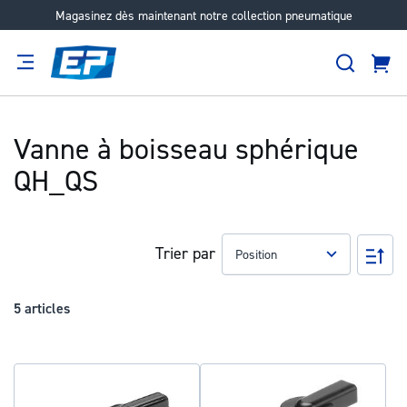
Magasinez dès maintenant notre collection pneumatique
Aller
au
Recher
contenu
Panie
Filtration
Fournisseur
Expertise
Carrières
À
propos
Vanne à boisseau sphérique
QH_QS
Trier par
Pa
ord
déc
5
articles