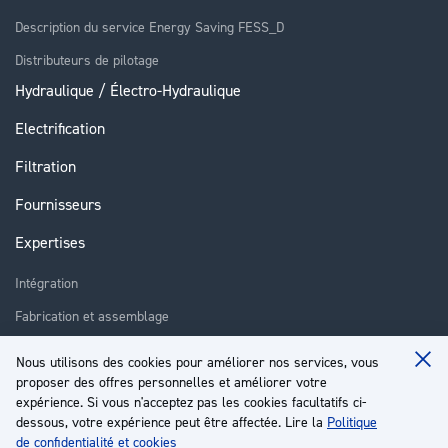
Description du service Energy Saving FESS_D
Distributeurs de pilotage
Hydraulique / Électro-Hydraulique
Electrification
Filtration
Fournisseurs
Expertises
Intégration
Fabrication et assemblage
Installation et assistance
Nous utilisons des cookies pour améliorer nos services, vous
Clo
proposer des offres personnelles et améliorer votre
Réparation
Coo
Ba
expérience. Si vous n'acceptez pas les cookies facultatifs ci-
Formation
dessous, votre expérience peut être affectée. Lire la
Politique
de confidentialité et cookies
À propos