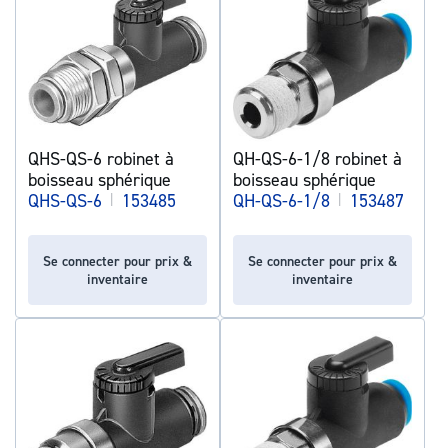
QHS-QS-6 robinet à
QH-QS-6-1/8 robinet à
boisseau sphérique
boisseau sphérique
QHS-QS-6
|
153485
QH-QS-6-1/8
|
153487
Se connecter pour prix &
Se connecter pour prix &
inventaire
inventaire