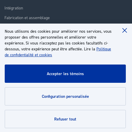
Intégration
Fabrication et assemblage
Installation et assistance
Nous utilisons des cookies pour améliorer nos services, vous
Clo
proposer des offres personnelles et améliorer votre
Réparation
Coo
Ba
expérience. Si vous n'acceptez pas les cookies facultatifs ci-
Formation
dessous, votre expérience peut être affectée. Lire la
Politique
de confidentialité et cookies
À propos
Service client
accepter les témoins
Mon compte
configuration personalisée
Politiques
refuser tout
© 2026 | Groupe EP - Tous droits réservés - Propulsé par
Novatize
.