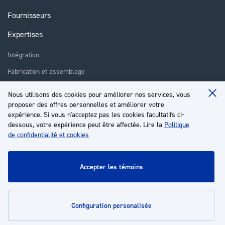
Fournisseurs
Expertises
Intégration
Fabrication et assemblage
Installation et assistance
Nous utilisons des cookies pour améliorer nos services, vous
Clo
Réparation
proposer des offres personnelles et améliorer votre
Coo
Ba
expérience. Si vous n'acceptez pas les cookies facultatifs ci-
Formation
dessous, votre expérience peut être affectée. Lire la
Politique
de confidentialité et cookies
À propos
Service client
accepter les témoins
Mon compte
configuration personalisée