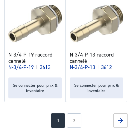
N-3/4-P-19 raccord
N-3/4-P-13 raccord
cannelé
cannelé
N-3/4-P-19
|
3613
N-3/4-P-13
|
3612
Se connecter pour prix &
Se connecter pour prix &
inventaire
inventaire
Page
Page
Suivan
You're
Page
1
2