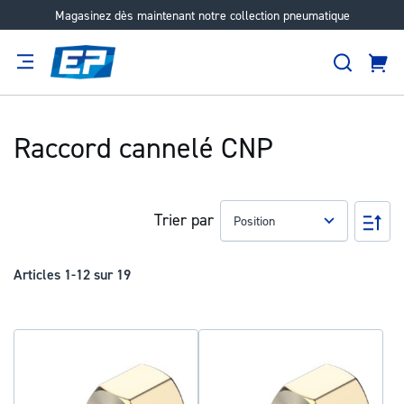
Magasinez dès maintenant notre collection pneumatique
Aller
au
Recher
contenu
Panie
Filtration
Fournisseur
Expertise
Carrières
À
propos
Raccord cannelé CNP
Trier par
Pa
ord
déc
Articles
1
-
12
sur
19