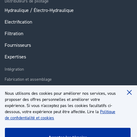
Distributeurs de pilotage
Hydraulique / Électro-Hydraulique
Electrification
Filtration
Fournisseurs
Expertises
Intégration
Fabrication et assemblage
Installation et assistance
Nous utilisons des cookies pour améliorer nos services, vous
Clo
proposer des offres personnelles et améliorer votre
Réparation
Coo
Ba
expérience. Si vous n'acceptez pas les cookies facultatifs ci-
Formation
dessous, votre expérience peut être affectée. Lire la
Politique
de confidentialité et cookies
À propos
Service client