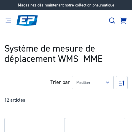
Magasinez dès maintenant notre collection pneumatique
Aller
au
Recher
contenu
Panie
Filtration
Fournisseur
Expertise
Carrières
À
propos
Système de mesure de
déplacement WMS_MME
Trier par
Pa
ord
déc
12
articles