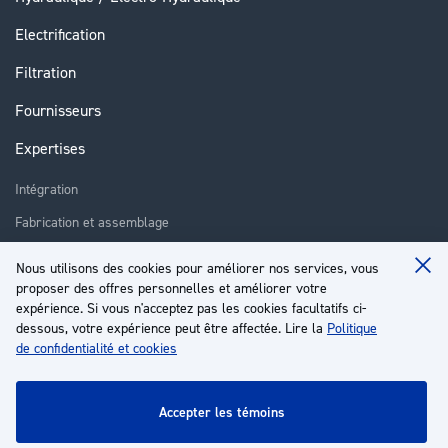
Electrification
Filtration
Fournisseurs
Expertises
Intégration
Fabrication et assemblage
Installation et assistance
Nous utilisons des cookies pour améliorer nos services, vous
Clo
Réparation
proposer des offres personnelles et améliorer votre
Coo
Ba
expérience. Si vous n'acceptez pas les cookies facultatifs ci-
Formation
dessous, votre expérience peut être affectée. Lire la
Politique
de confidentialité et cookies
À propos
Service client
accepter les témoins
Mon compte