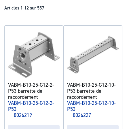
déc
Articles
1
-
12
sur
557
VABM-B10-25-G12-2-
VABM-B10-25-G12-10-
P53 barrette de
P53 barrette de
raccordement
raccordement
VABM-B10-25-G12-2-
VABM-B10-25-G12-10-
P53
P53
|
8026219
|
8026227