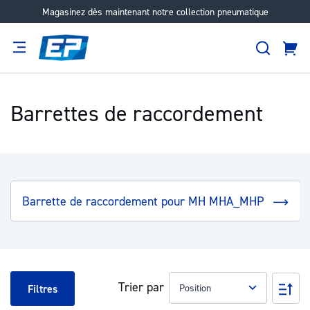
Magasinez dès maintenant notre collection pneumatique
Aller
au
Recher
contenu
Panie
Filtration
Fournisseur
Expertise
Carrières
À
propos
Barrettes de raccordement
Barrette de raccordement pour MH MHA_MHP
Trier par
Pa
Filtres
ord