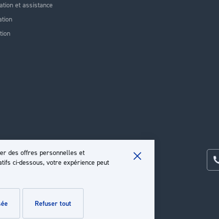
lation et assistance
tion
tion
er des offres personnelles et
atifs ci-dessous, votre expérience peut
Close
Cookie
Bar
sée
refuser tout
e
.