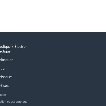
ulique / Électro-
aulique
rification
ation
nisseurs
rtises
ation
ation et assemblage