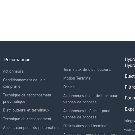
Hydra
Pneumatique
Hydr
Terminaux de distributeurs
Actionneurs
Elect
Motion Terminal
Conditionnement de l'air
comprimé
Filtr
Drives
Technique de raccordement
Actionneurs quart de tour pour
Four
pneumatique
vannes de process
Expe
Distributeurs et terminaux
Actionneurs linéaires pour
vannes de process
Technique de raccordement
Intégr
Distributors and terminals
Autres composants pneumatiques
Fabric
Accessoires pour distributeurs