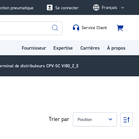
Français
ection pneumatique
Se connecter
Language
Service Client
Panier
Rechercher
Fournisseur
Expertise
Carrières
À propos
erminal de distributeurs CPV-SC VI80_Z_E
Trier par
Par
ord
déc