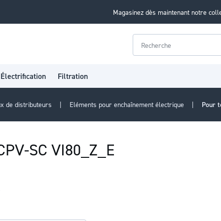
Magasinez dès maintenant notre coll
Rechercher
Électrification
Filtration
x de distributeurs
Eléments pour enchaînement électrique
Pour t
s CPV-SC VI80_Z_E
e