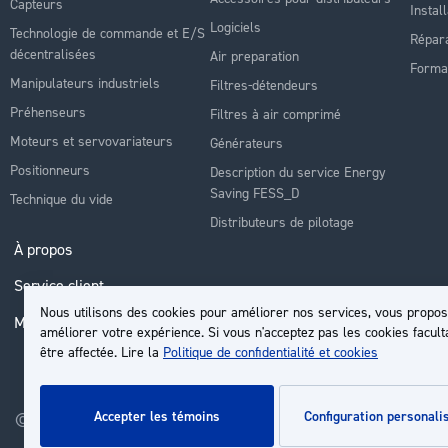
Capteurs
Instal
Logiciels
Technologie de commande et E/S
Répara
décentralisées
Air preparation
Forma
Manipulateurs industriels
Filtres-détendeurs
Préhenseurs
Filtres à air comprimé
Moteurs et servovariateurs
Générateurs
Positionneurs
Description du service Energy
Saving FESS_D
Technique du vide
Distributeurs de pilotage
À propos
Service client
Nous utilisons des cookies pour améliorer nos services, vous propos
Mon compte
améliorer votre expérience. Si vous n'acceptez pas les cookies facult
être affectée. Lire la
Politique de confidentialité et cookies
accepter les témoins
configuration personali
© 2026 | Groupe EP - Tous droits réservés - Propulsé par
Novatiz