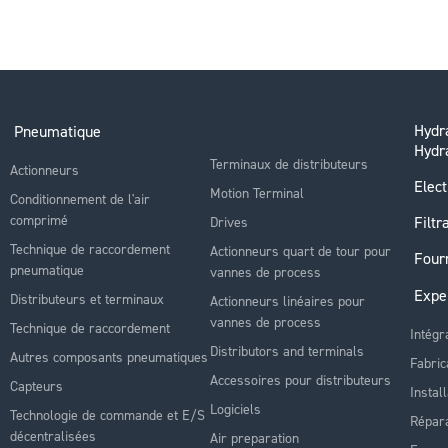
Hydra
Pneumatique
Hydr
Terminaux de distributeurs
Actionneurs
Elect
Motion Terminal
Conditionnement de l'air
comprimé
Filtr
Drives
Technique de raccordement
Actionneurs quart de tour pour
Four
pneumatique
vannes de process
Expe
Distributeurs et terminaux
Actionneurs linéaires pour
vannes de process
Technique de raccordement
Intégr
Distributors and terminals
Autres composants pneumatiques
Fabric
Accessoires pour distributeurs
Capteurs
Instal
Logiciels
Technologie de commande et E/S
Répara
décentralisées
Air preparation