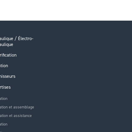
ulique / Électro-
aulique
rification
ation
nisseurs
rtises
ation
ation et assemblage
lation et assistance
tion