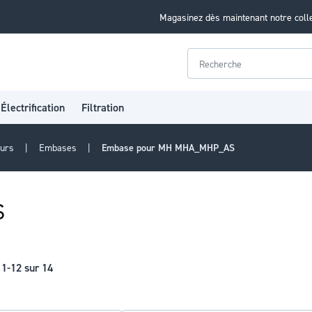
Magasinez dès maintenant notre coll
Rechercher
Électrification
Filtration
eurs
Embases
Embase pour MH MHA_MHP_AS
S
s
1
-
12
sur
14