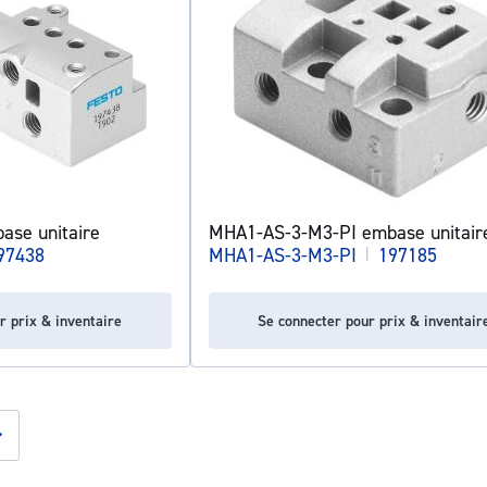
se unitaire
MHA1-AS-3-M3-PI embase unitair
97438
MHA1-AS-3-M3-PI
|
197185
r prix & inventaire
Se connecter pour prix & inventair
g page
Page
Suivant