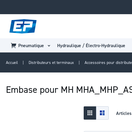
Pneumatique
Hydraulique / Électro-Hydraulique
Accueil
Distributeurs et terminaux
Accessoires pour distribut
Embase pour MH MHA_MHP_A
Afficher
Grid
Liste
Article
en