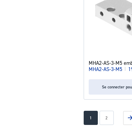
MHA2-AS-3-M5 emba
MHA2-AS-3-M5
|
1
Se connecter pou
Page
You're currently readin
Page
1
2