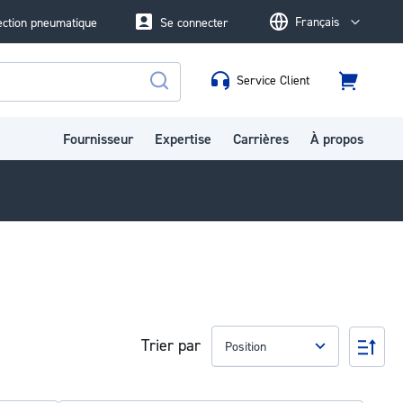
Français
ection pneumatique
Se connecter
Language
Service Client
Panier
Rechercher
Fournisseur
Expertise
Carrières
À propos
Trier par
Par
ord
déc