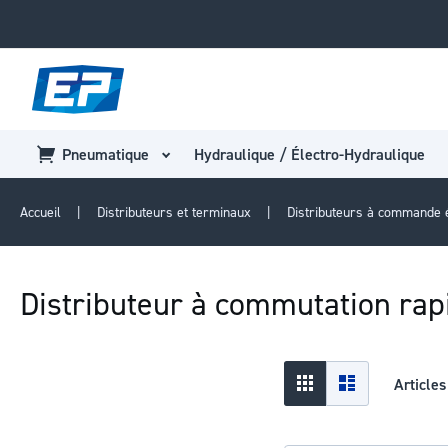
Pneumatique
Hydraulique / Électro-Hydraulique
Accueil
Distributeurs et terminaux
Distributeurs à commande 
Distributeur à commutation ra
Afficher
Grid
Liste
Article
en