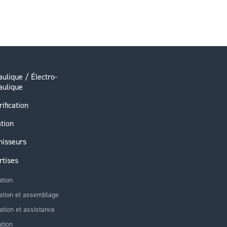
ulique / Électro-
aulique
rification
ation
nisseurs
rtises
ation
ation et assemblage
lation et assistance
tion