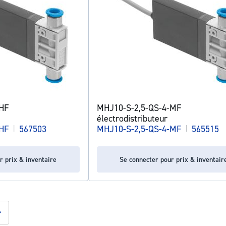
-HF
MHJ10-S-2,5-QS-4-MF
électrodistributeur
-HF
|
567503
MHJ10-S-2,5-QS-4-MF
|
565515
r prix & inventaire
Se connecter pour prix & inventair
g page
Page
Suivant