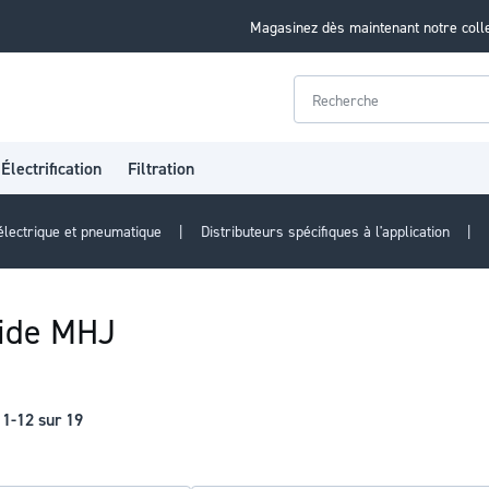
Magasinez dès maintenant notre coll
Rechercher
Électrification
Filtration
électrique et pneumatique
Distributeurs spécifiques à l'application
pide MHJ
s
1
-
12
sur
19