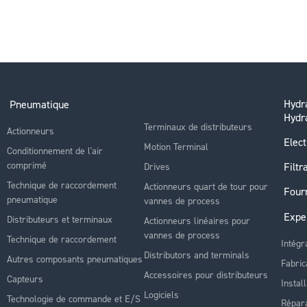
Hydra
Pneumatique
Hydr
Terminaux de distributeurs
Actionneurs
Elect
Motion Terminal
Conditionnement de l'air
comprimé
Filtr
Drives
Technique de raccordement
Actionneurs quart de tour pour
Four
pneumatique
vannes de process
Expe
Distributeurs et terminaux
Actionneurs linéaires pour
vannes de process
Technique de raccordement
Intégr
Distributors and terminals
Autres composants pneumatiques
Fabric
Accessoires pour distributeurs
Capteurs
Instal
Logiciels
Technologie de commande et E/S
Répara