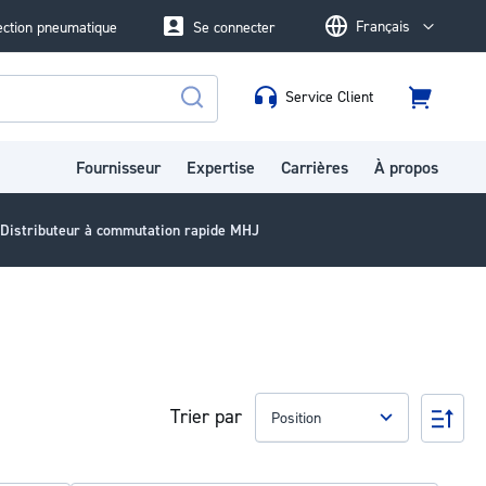
Français
ection pneumatique
Se connecter
Language
Service Client
Panier
Rechercher
Fournisseur
Expertise
Carrières
À propos
Distributeur à commutation rapide MHJ
Trier par
Par
ord
déc