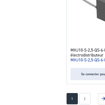
MHJ10-S-2,5-QS-6
électrodistributeur
MHJ10-S-2,5-QS-6
Se connecter pou
Page
You're currently readin
Page
1
2