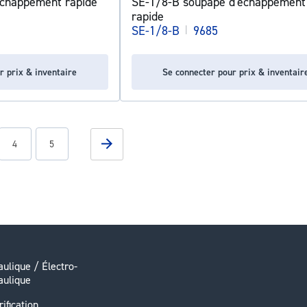
échappement rapide
SE-1/8-B soupape d'échappement
rapide
SE-1/8-B
|
9685
r prix & inventaire
Se connecter pour prix & inventair
g page
Page
Page
Page
Suivant
4
5
ulique / Électro-
aulique
rification