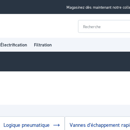
Magasinez dès maintenant notre coll
Rechercher
Électrification
Filtration
Logique pneumatique
Vannes d’échappement rap