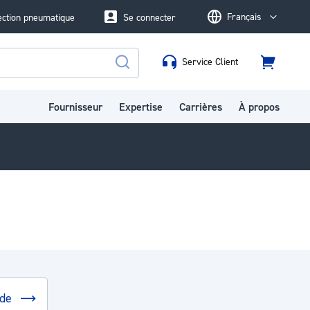
Français
ection pneumatique
Se connecter
Language
Service Client
Panier
Rechercher
Fournisseur
Expertise
Carrières
À propos
ide