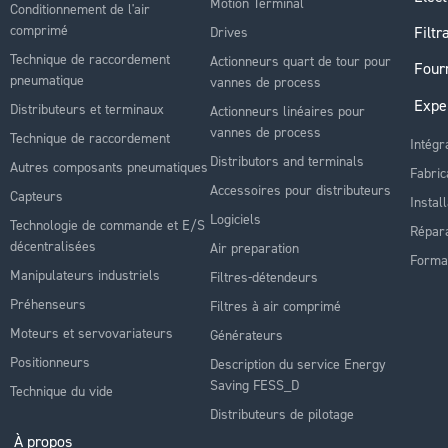
Motion Terminal
Conditionnement de l'air
comprimé
Filtr
Drives
Technique de raccordement
Actionneurs quart de tour pour
Four
pneumatique
vannes de process
Expe
Distributeurs et terminaux
Actionneurs linéaires pour
vannes de process
Technique de raccordement
Intégr
Distributors and terminals
Autres composants pneumatiques
Fabric
Accessoires pour distributeurs
Capteurs
Instal
Logiciels
Technologie de commande et E/S
Répara
décentralisées
Air preparation
Forma
Manipulateurs industriels
Filtres-détendeurs
Préhenseurs
Filtres à air comprimé
Moteurs et servovariateurs
Générateurs
Positionneurs
Description du service Energy
Saving FESS_D
Technique du vide
Distributeurs de pilotage
À propos