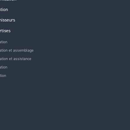
ation
nisseurs
rtises
ation
ation et assemblage
lation et assistance
tion
tion