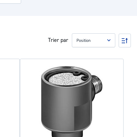
Trier par
Par
ord
déc