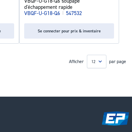
VBQF-U-G18-Q6 soupape
d'échappement rapide
VBQF-U-G18-Q6
|
547532
e
Se connecter pour prix & inventaire
Afficher
par page