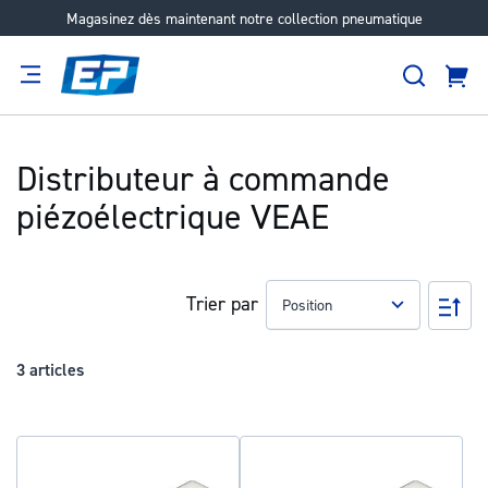
Magasinez dès maintenant notre collection pneumatique
Aller
au
Recher
contenu
Panie
Filtration
Fournisseur
Expertise
Carrières
À
propos
Distributeur à commande
piézoélectrique VEAE
Trier par
Pa
ord
déc
3
articles