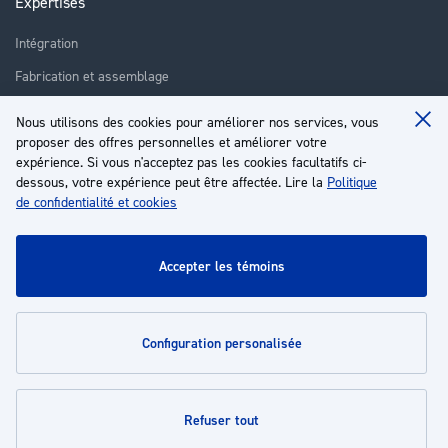
Expertises
Intégration
Fabrication et assemblage
Installation et assistance
Nous utilisons des cookies pour améliorer nos services, vous
Clo
proposer des offres personnelles et améliorer votre
Réparation
Coo
Ba
expérience. Si vous n'acceptez pas les cookies facultatifs ci-
Formation
dessous, votre expérience peut être affectée. Lire la
Politique
de confidentialité et cookies
À propos
Service client
accepter les témoins
Mon compte
configuration personalisée
Politiques
refuser tout