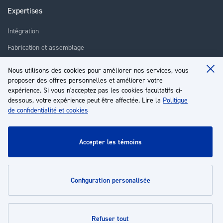
Expertises
Intégration
Fabrication et assemblage
Installation et assistance
Nous utilisons des cookies pour améliorer nos services, vous
Clo
proposer des offres personnelles et améliorer votre
Réparation
Coo
Ba
expérience. Si vous n'acceptez pas les cookies facultatifs ci-
Formation
dessous, votre expérience peut être affectée. Lire la
Politique
de confidentialité et cookies
À propos
Service client
accepter les témoins
Mon compte
configuration personalisée
Politiques
refuser tout