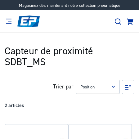
Magasinez dès maintenant notre collection pneumatique
Aller
au
Recher
contenu
Panie
Filtration
Fournisseur
Expertise
Carrières
À
propos
Capteur de proximité
SDBT_MS
Trier par
Pa
ord
déc
2
articles