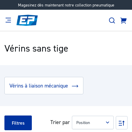
Magasinez dès maintenant notre collection pneumatique
Aller
au
Recher
contenu
Panie
Filtration
Fournisseur
Expertise
Carrières
À
propos
Vérins sans tige
Vérins à liaison mécanique
Trier par
Pa
Filtres
ord