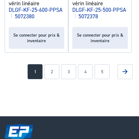
vérin linéaire
vérin linéaire
DLGF-KF-25-600-PPSA
DLGF-KF-25-500-PPSA
|
5072380
|
5072378
Se connecter pour prix &
Se connecter pour prix &
inventaire
inventaire
Page
Page
Suivan
You're
Page
Page
Page
Page
1
2
3
4
5
currently
reading
page