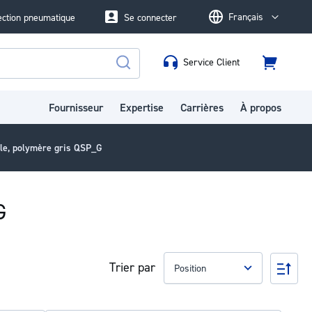
Français
ection pneumatique
Se connecter
Language
Service Client
Panier
Rechercher
Fournisseur
Expertise
Carrières
À propos
ble, polymère gris QSP_G
G
Trier par
Par
ord
déc