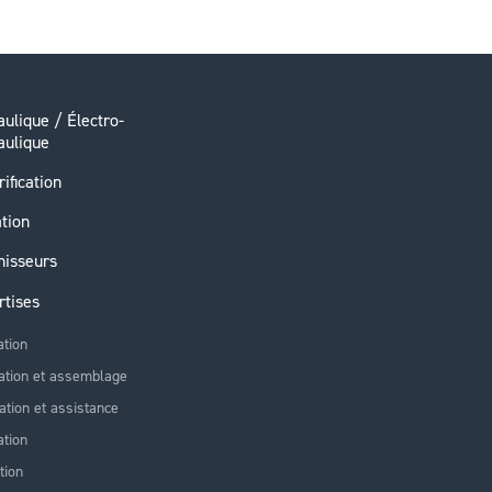
ulique / Électro-
aulique
rification
ation
nisseurs
rtises
ation
ation et assemblage
lation et assistance
tion
tion