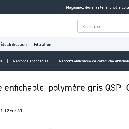
Magasinez dès maintenant notre coll
Rechercher
Électrification
Filtration
vis
Raccords enfichables
Raccord enfichable de cartouche enficha
e enfichable, polymère gris QSP_
s
1
-
12
sur
30