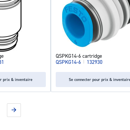
ge
QSPKG14-6 cartridge
31
QSPKG14-6
|
132930
r prix & inventaire
Se connecter pour prix & inventair
g page
Page
Suivant