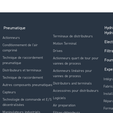
Hydra
Pneumatique
Hydr
Terminaux de distributeurs
Actionneurs
Elect
Motion Terminal
Conditionnement de l'air
comprimé
Filtr
Drives
Technique de raccordement
Actionneurs quart de tour pour
Four
pneumatique
vannes de process
Expe
Distributeurs et terminaux
Actionneurs linéaires pour
vannes de process
Technique de raccordement
Intégr
Distributors and terminals
Autres composants pneumatiques
Fabric
Accessoires pour distributeurs
Capteurs
Instal
Logiciels
Technologie de commande et E/S
Répara
décentralisées
Air preparation
Forma
Manipulateurs industriels
Filtres-détendeurs