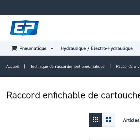
Pneumatique
Hydraulique / Électro-Hydraulique
Accueil
Technique de raccordement pneumatique
Raccords à 
Raccord enfichable de cartouch
Afficher
Grid
Liste
Article
en