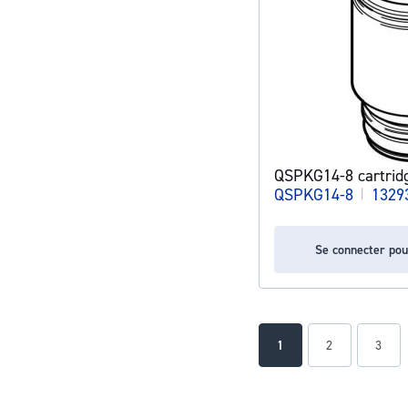
QSPKG14-8 cartrid
QSPKG14-8
|
1329
Se connecter pou
Page
You're currently readin
Page
Page
1
2
3