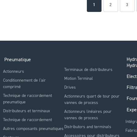
Page
You're currently readin
Page
Page
1
2
3
Hydra
Pneumatique
Hydr
Terminaux de distributeurs
Actionneurs
Elect
Motion Terminal
Conditionnement de l'air
comprimé
Filtr
Drives
Technique de raccordement
Actionneurs quart de tour pour
Four
pneumatique
vannes de process
Expe
Distributeurs et terminaux
Actionneurs linéaires pour
vannes de process
Technique de raccordement
Intégr
Distributors and terminals
Autres composants pneumatiques
Fabric
Accessoires pour distributeurs