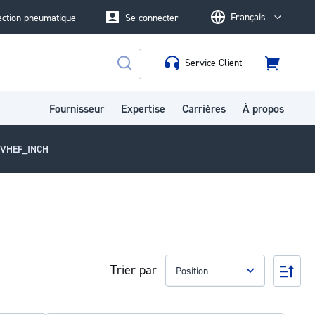
Français
ection pneumatique
Se connecter
Language
Service Client
Panier
Rechercher
Fournisseur
Expertise
Carrières
À propos
s VHEF_INCH
Trier par
Par
ord
déc