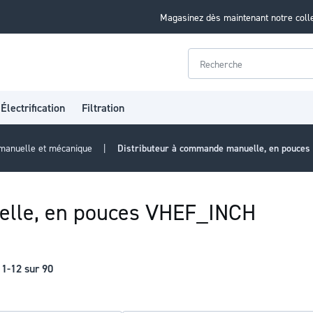
Magasinez dès maintenant notre coll
Rechercher
Électrification
Filtration
 manuelle et mécanique
Distributeur à commande manuelle, en pouce
elle, en pouces VHEF_INCH
s
1
-
12
sur
90