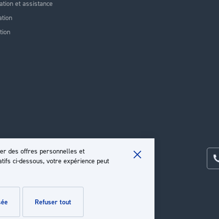
lation et assistance
tion
tion
er des offres personnelles et
atifs ci-dessous, votre expérience peut
Close
Cookie
Bar
sée
refuser tout
e
.