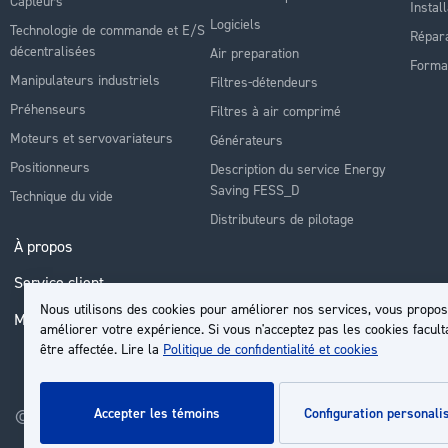
Capteurs
Instal
Logiciels
Technologie de commande et E/S
Répara
décentralisées
Air preparation
Forma
Manipulateurs industriels
Filtres-détendeurs
Préhenseurs
Filtres à air comprimé
Moteurs et servovariateurs
Générateurs
Positionneurs
Description du service Energy
Saving FESS_D
Technique du vide
Distributeurs de pilotage
À propos
Service client
Nous utilisons des cookies pour améliorer nos services, vous propos
Mon compte
améliorer votre expérience. Si vous n'acceptez pas les cookies facult
être affectée. Lire la
Politique de confidentialité et cookies
accepter les témoins
configuration personali
© 2026 | Groupe EP - Tous droits réservés - Propulsé par
Novatiz