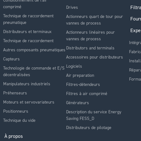
comprimé
Filtr
Drives
Technique de raccordement
Actionneurs quart de tour pour
Four
pneumatique
vannes de process
Expe
Distributeurs et terminaux
Actionneurs linéaires pour
vannes de process
Technique de raccordement
Intégr
Distributors and terminals
Autres composants pneumatiques
Fabric
Accessoires pour distributeurs
Capteurs
Instal
Logiciels
Technologie de commande et E/S
Répara
décentralisées
Air preparation
Forma
Manipulateurs industriels
Filtres-détendeurs
Préhenseurs
Filtres à air comprimé
Moteurs et servovariateurs
Générateurs
Positionneurs
Description du service Energy
Saving FESS_D
Technique du vide
Distributeurs de pilotage
À propos