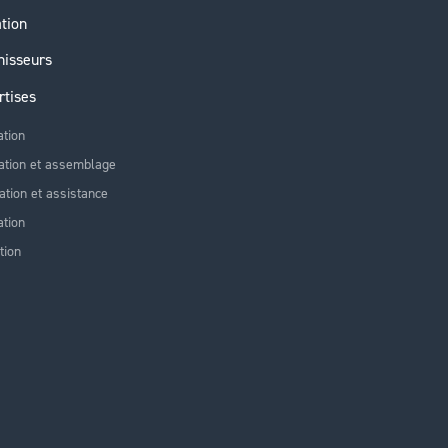
ation
nisseurs
rtises
ation
ation et assemblage
lation et assistance
tion
tion