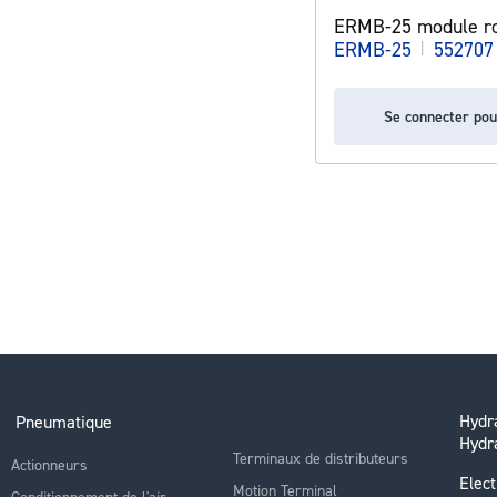
ERMB-25 module ro
ERMB-25
|
552707
Se connecter pou
Hydra
Pneumatique
Hydr
Terminaux de distributeurs
Actionneurs
Elect
Motion Terminal
Conditionnement de l'air