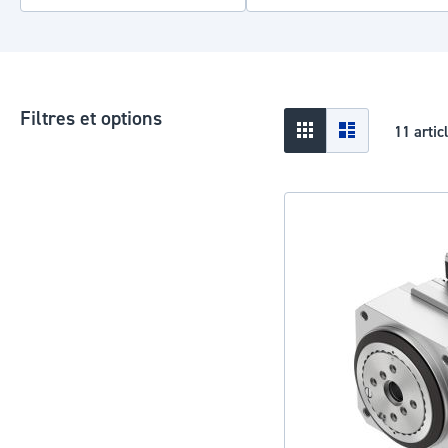
Filtres et options
Afficher
Grid
Liste
11
artic
en