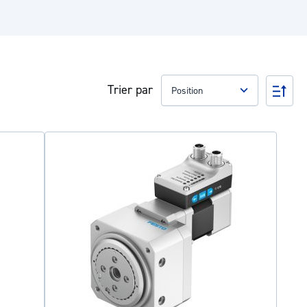
Trier par
Par
ord
déc