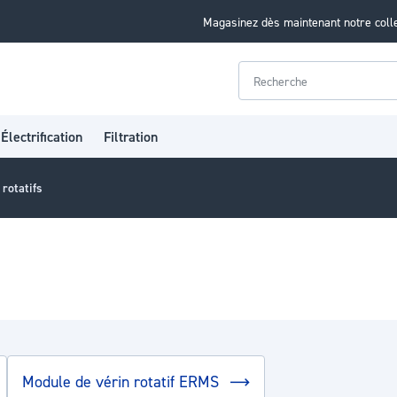
Magasinez dès maintenant notre coll
Rechercher
Électrification
Filtration
rotatifs
Module de vérin rotatif ERMS