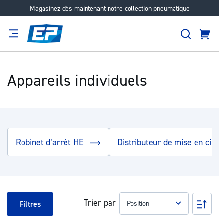
Magasinez dès maintenant notre collection pneumatique
Aller
au
Recher
contenu
Panie
Filtration
Fournisseur
Expertise
Carrières
À
propos
Appareils individuels
Robinet d’arrêt HE
Distributeur de mise en cir
Trier par
Pa
Filtres
ord