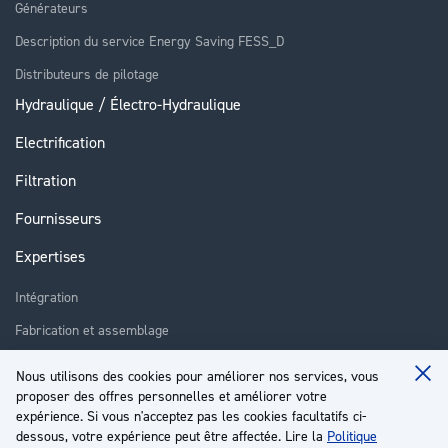
Générateurs
Description du service Energy Saving FESS_D
Distributeurs de pilotage
Hydraulique / Électro-Hydraulique
Electrification
Filtration
Fournisseurs
Expertises
Intégration
Fabrication et assemblage
Installation et assistance
Nous utilisons des cookies pour améliorer nos services, vous
Clo
proposer des offres personnelles et améliorer votre
Réparation
Coo
Ba
expérience. Si vous n'acceptez pas les cookies facultatifs ci-
Formation
dessous, votre expérience peut être affectée. Lire la
Politique