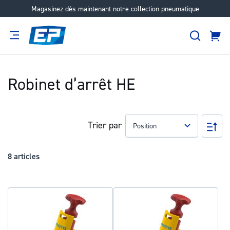
Magasinez dès maintenant notre collection pneumatique
Aller
au
Recher
contenu
Panie
Filtration
Fournisseur
Expertise
Carrières
À
propos
Robinet d’arrêt HE
Trier par
Pa
ord
déc
8
articles