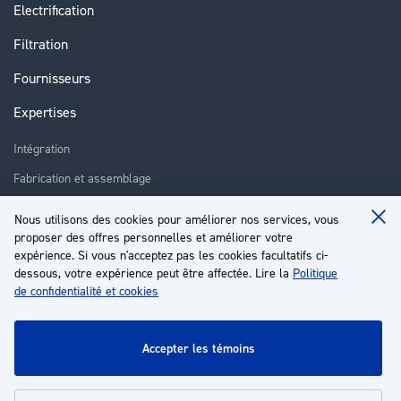
Electrification
Filtration
Fournisseurs
Expertises
Intégration
Fabrication et assemblage
Installation et assistance
Nous utilisons des cookies pour améliorer nos services, vous
Clo
proposer des offres personnelles et améliorer votre
Réparation
Coo
Ba
expérience. Si vous n'acceptez pas les cookies facultatifs ci-
Formation
dessous, votre expérience peut être affectée. Lire la
Politique
de confidentialité et cookies
À propos
Service client
accepter les témoins
Mon compte