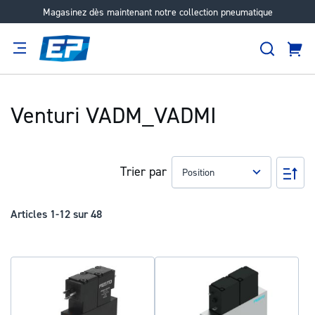
Magasinez dès maintenant notre collection pneumatique
Aller
au
Recher
contenu
Panie
Filtration
Fournisseur
Expertise
Carrières
À
propos
Venturi VADM_VADMI
Trier par
Pa
ord
déc
Articles
1
-
12
sur
48