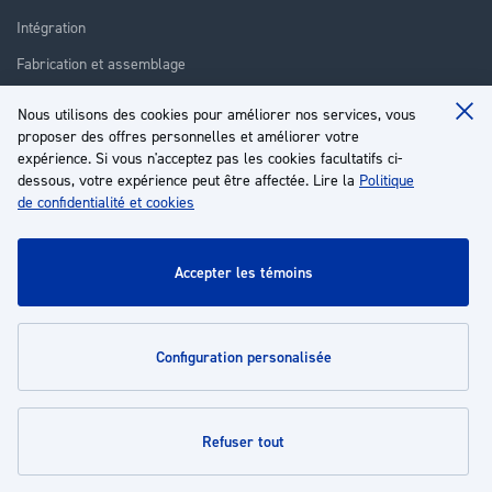
Intégration
Fabrication et assemblage
Installation et assistance
Nous utilisons des cookies pour améliorer nos services, vous
Clo
Réparation
proposer des offres personnelles et améliorer votre
Coo
Ba
expérience. Si vous n'acceptez pas les cookies facultatifs ci-
Formation
dessous, votre expérience peut être affectée. Lire la
Politique
de confidentialité et cookies
À propos
Service client
accepter les témoins
Mon compte
configuration personalisée
Politiques
refuser tout
© 2026 | Groupe EP - Tous droits réservés - Propulsé par
Novatize
.