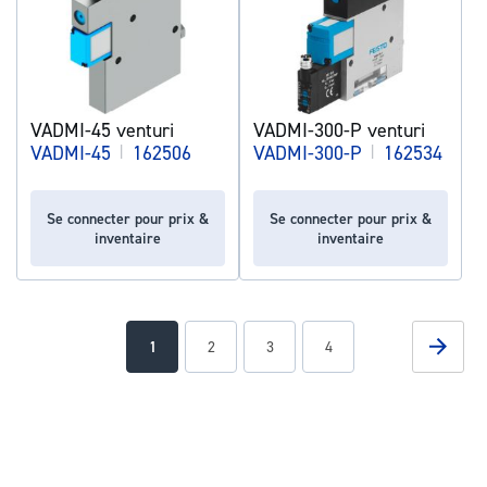
VADMI-45 venturi
VADMI-300-P venturi
VADMI-45
|
162506
VADMI-300-P
|
162534
Se connecter pour prix &
Se connecter pour prix &
inventaire
inventaire
Page
Page
Suivan
You're
Page
Page
Page
1
2
3
4
currently
reading