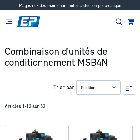
Magasinez dès maintenant notre collection pneumatique
Aller
au
Recher
contenu
Panie
Filtration
Fournisseur
Expertise
Carrières
À
propos
Combinaison d'unités de
conditionnement MSB4N
Trier par
Pa
ord
déc
Articles
1
-
12
sur
52