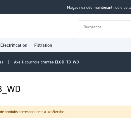
Magasinez dès maintenant notre coll
Rechercher
Électrification
Filtration
res
Axe à courroie crantée ELGD_TB_WD
TB_WD
de produits correspondants à la sélection.