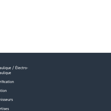
ulique / Électro-
aulique
rification
ation
nisseurs
rtises