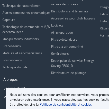
vannes de process
Technique de raccordement
Intégr
Distributors and terminals
Autres composants pneumatiques
Fabric
Accessoires pour distributeurs
Capteurs
Instal
Logiciels
Technologie de commande et E/S
Répara
décentralisées
Air preparation
Forma
Manipulateurs industriels
Filtres-détendeurs
Préhenseurs
Filtres à air comprimé
Moteurs et servovariateurs
Générateurs
Positionneurs
Description du service Energy
Saving FESS_D
Technique du vide
Distributeurs de pilotage
À propos
Service client
Nous utilisons des cookies pour améliorer nos services, vous propos
Mon compte
améliorer votre expérience. Si vous n'acceptez pas les cookies facult
être affectée. Lire la
Politique de confidentialité et cookies