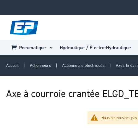
Pneumatique
Hydraulique / Électro-Hydraulique
Accueil
Actionneurs
Actionneurs électriques
Axes linéai
Axe à courroie crantée ELGD_
Nous ne trouvons pas 