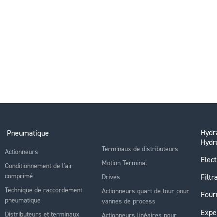
Hydra
Pneumatique
Hydr
Terminaux de distributeurs
Actionneurs
Elect
Motion Terminal
Conditionnement de l'air
comprimé
Filtr
Drives
Technique de raccordement
Actionneurs quart de tour pour
Four
pneumatique
vannes de process
Expe
Distributeurs et terminaux
Actionneurs linéaires pour