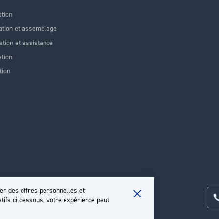
ation
ation et assemblage
lation et assistance
tion
tion
er des offres personnelles et
atifs ci-dessous, votre expérience peut
Close
Cookie
Bar