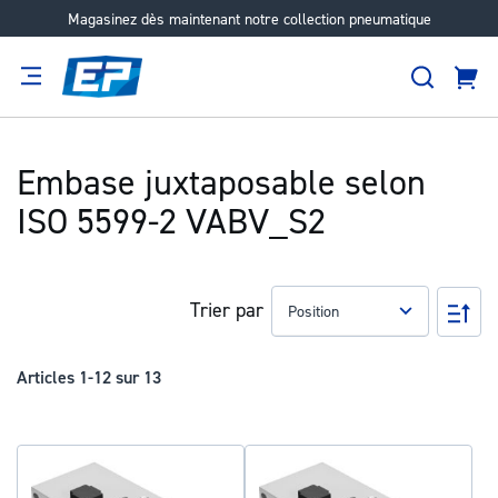
Magasinez dès maintenant notre collection pneumatique
Aller
au
Recher
contenu
Panie
Filtration
Fournisseur
Expertise
Carrières
À
propos
Embase juxtaposable selon
ISO 5599-2 VABV_S2
Trier par
Pa
ord
déc
Articles
1
-
12
sur
13