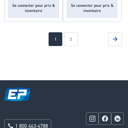
Se connecter pour prix &
Se connecter pour prix &
inventaire
inventaire
Page
Page
Suivan
You're
Page
1
2
currently
reading
page
1 800 463-4788