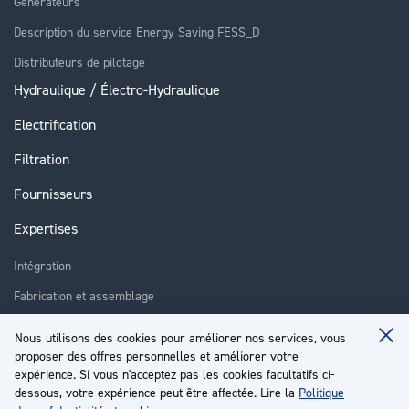
Générateurs
Description du service Energy Saving FESS_D
Distributeurs de pilotage
Hydraulique / Électro-Hydraulique
Electrification
Filtration
Fournisseurs
Expertises
Intégration
Fabrication et assemblage
Installation et assistance
Nous utilisons des cookies pour améliorer nos services, vous
Clo
Réparation
proposer des offres personnelles et améliorer votre
Coo
Ba
expérience. Si vous n'acceptez pas les cookies facultatifs ci-
Formation
dessous, votre expérience peut être affectée. Lire la
Politique