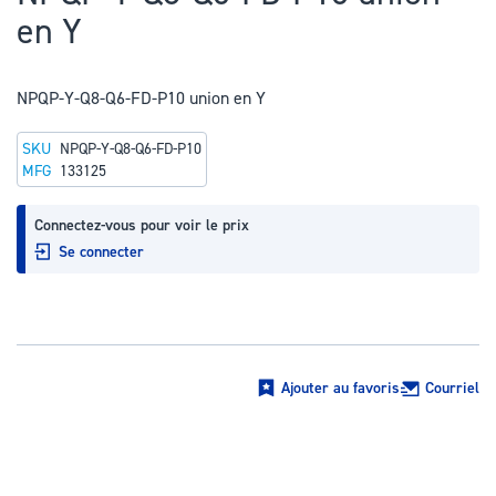
au
en Y
début
de
la
NPQP-Y-Q8-Q6-FD-P10 union en Y
Galerie
SKU
NPQP-Y-Q8-Q6-FD-P10
d’images
MFG
133125
Connectez-vous pour voir le prix
Se connecter
Ajouter au favoris
Courriel