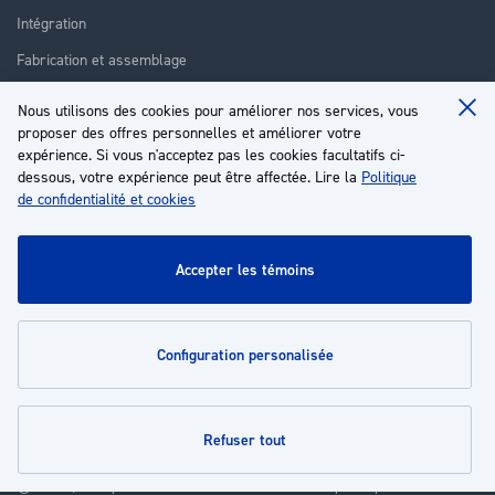
Intégration
Fabrication et assemblage
Installation et assistance
Nous utilisons des cookies pour améliorer nos services, vous
Clo
Réparation
proposer des offres personnelles et améliorer votre
Coo
Ba
expérience. Si vous n'acceptez pas les cookies facultatifs ci-
Formation
dessous, votre expérience peut être affectée. Lire la
Politique
de confidentialité et cookies
À propos
Service client
accepter les témoins
Mon compte
configuration personalisée
Politiques
refuser tout
© 2026 | Groupe EP - Tous droits réservés - Propulsé par
Novatize
.