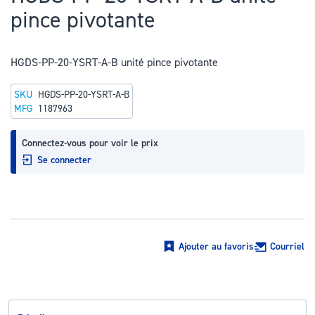
au
pince pivotante
début
de
la
HGDS-PP-20-YSRT-A-B unité pince pivotante
Galerie
SKU
HGDS-PP-20-YSRT-A-B
d’images
MFG
1187963
Connectez-vous pour voir le prix
Se connecter
Ajouter au favoris
Courriel