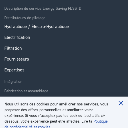
Description du service Energy Saving FESS_D
Distributeurs de pilotage
Hydraulique / Électro-Hydraulique
Electrification
Filtration
Fournisseurs
Expertises
Intégration
Fabrication et assemblage
Installation et assistance
Nous utilisons des cookies pour améliorer nos services, vous
Clo
Réparation
proposer des offres personnelles et améliorer votre
Coo
Ba
expérience. Si vous n'acceptez pas les cookies facultatifs ci-
Formation
dessous, votre expérience peut être affectée. Lire la
Politique
de confidentialité et cookies
À propos