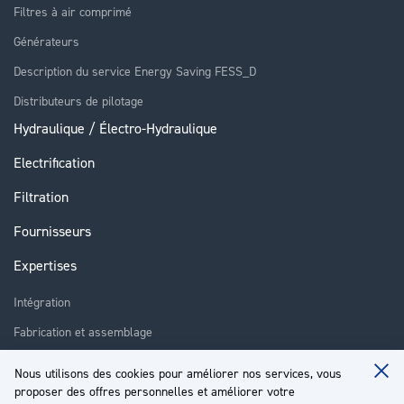
Filtres à air comprimé
Générateurs
Description du service Energy Saving FESS_D
Distributeurs de pilotage
Hydraulique / Électro-Hydraulique
Electrification
Filtration
Fournisseurs
Expertises
Intégration
Fabrication et assemblage
Installation et assistance
Nous utilisons des cookies pour améliorer nos services, vous
Clo
Réparation
proposer des offres personnelles et améliorer votre
Coo