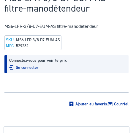
au
filtre-manodétendeur
début
de
la
MS6-LFR-3/8-D7-EUM-AS filtre-manodétendeur
Galerie
SKU
MS6-LFR-3/8-D7-EUM-AS
d’images
MFG
529232
Connectez-vous pour voir le prix
Se connecter
Ajouter au favoris
Courriel