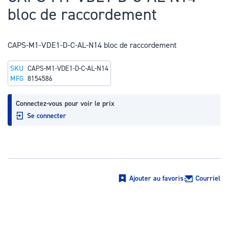
au
bloc de raccordement
début
de
la
CAPS-M1-VDE1-D-C-AL-N14 bloc de raccordement
Galerie
SKU
CAPS-M1-VDE1-D-C-AL-N14
d’images
MFG
8154586
Connectez-vous pour voir le prix
Se connecter
Ajouter au favoris
Courriel