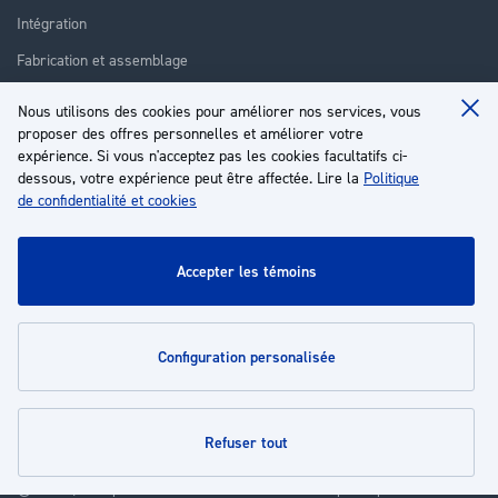
Intégration
Fabrication et assemblage
Installation et assistance
Nous utilisons des cookies pour améliorer nos services, vous
Clo
Réparation
proposer des offres personnelles et améliorer votre
Coo
Ba
expérience. Si vous n'acceptez pas les cookies facultatifs ci-
Formation
dessous, votre expérience peut être affectée. Lire la
Politique
de confidentialité et cookies
À propos
Service client
accepter les témoins
Mon compte
configuration personalisée
Politiques
refuser tout
© 2026 | Groupe EP - Tous droits réservés - Propulsé par
Novatize
.