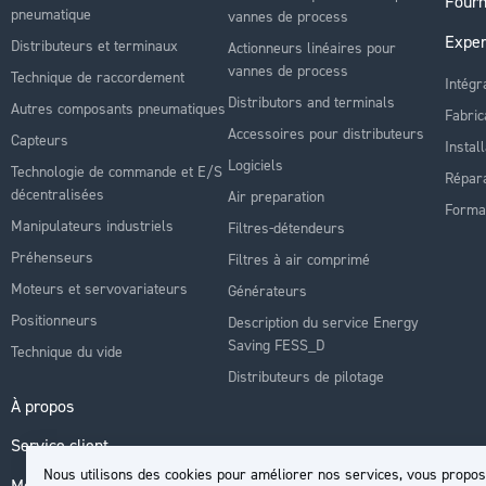
Fourn
pneumatique
vannes de process
Exper
Distributeurs et terminaux
Actionneurs linéaires pour
vannes de process
Technique de raccordement
Intégr
Distributors and terminals
Autres composants pneumatiques
Fabric
Accessoires pour distributeurs
Capteurs
Instal
Logiciels
Technologie de commande et E/S
Répara
décentralisées
Air preparation
Forma
Manipulateurs industriels
Filtres-détendeurs
Préhenseurs
Filtres à air comprimé
Moteurs et servovariateurs
Générateurs
Positionneurs
Description du service Energy
Saving FESS_D
Technique du vide
Distributeurs de pilotage
À propos
Service client
Nous utilisons des cookies pour améliorer nos services, vous propos
Mon compte