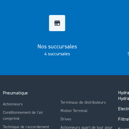
Galerie
d’images
Nos succursales
4 succursales
Hydra
Pneumatique
Hydra
Terminaux de distributeurs
Actionneurs
Electr
Motion Terminal
Conditionnement de l'air
comprimé
Filtra
Drives
Technique de raccordement
Actionneurs quart de tour pour