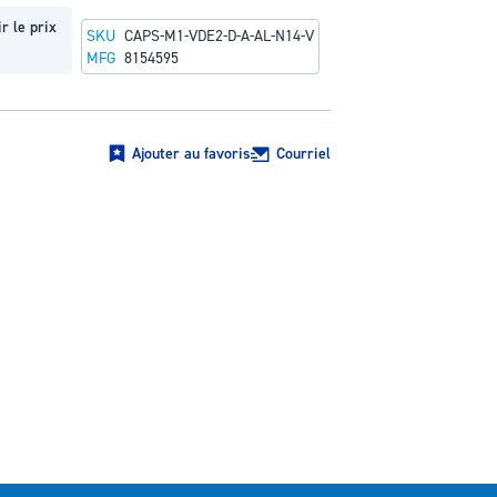
r le prix
SKU
CAPS-M1-VDE2-D-A-AL-N14-V
MFG
8154595
Ajouter au favoris
Courriel