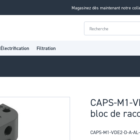
Magasinez dès maintenant notre coll
Rechercher
Électrification
Filtration
CAPS-M1-V
bloc de ra
CAPS-M1-VDE2-D-A-AL-N