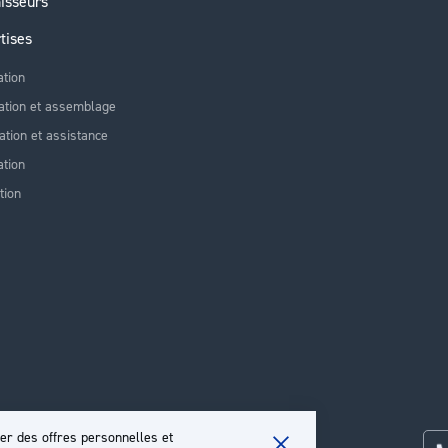
isseurs
tises
ation
ation et assemblage
lation et assistance
tion
tion
er des offres personnelles et