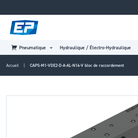
Pneumatique
Hydraulique / Électro-Hydraulique
Accueil
CAPS-M1-VDE2-D-A-AL-N14-V bloc de raccordement
Passer
à
la
fin
de
la