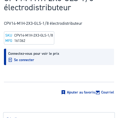
au
électrodistributeur
début
de
la
CPV14-M1H-2X3-GLS-1/8 électrodistributeur
Galerie
SKU
CPV14-M1H-2X3-GLS-1/8
d’images
MFG
161362
Connectez-vous pour voir le prix
Se connecter
Ajouter au favoris
Courriel