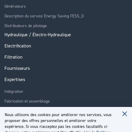
Générateurs
Description du service Energy Saving FESS_D
Distributeurs de pilotage
Hydraulique / Électro-Hydraulique
Electrification
Filtration
Fournisseurs
Expertises
Intégration
Fabrication et assemblage
Installation et assistance
Nous utilisons des cookies pour améliorer nos services, vous
Clo
Réparation
proposer des offres personnelles et améliorer votre
Coo
Ba
expérience. Si vous n'acceptez pas les cookies facultatifs ci-
Formation