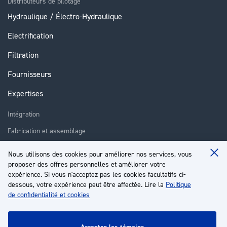
Distributeurs de pilotage
Hydraulique / Électro-Hydraulique
Electrification
Filtration
Fournisseurs
Expertises
Intégration
Fabrication et assemblage
Installation et assistance
Nous utilisons des cookies pour améliorer nos services, vous
Clo
Réparation
proposer des offres personnelles et améliorer votre
Coo
Ba
expérience. Si vous n'acceptez pas les cookies facultatifs ci-
Formation
dessous, votre expérience peut être affectée. Lire la
Politique
de confidentialité et cookies
À propos
Service client