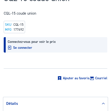
au
début
CQL-15 coude union
de
la
SKU
CQL-15
Galerie
MFG
177692
d’images
Connectez-vous pour voir le prix
Se connecter
Ajouter au favoris
Courriel
Détails