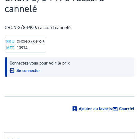
au
cannelé
début
de
la
CRCN-3/8-PK-6 raccord cannelé
Galerie
SKU
CRCN-3/8-PK-6
d’images
MFG
13974
Connectez-vous pour voir le prix
Se connecter
Ajouter au favoris
Courriel