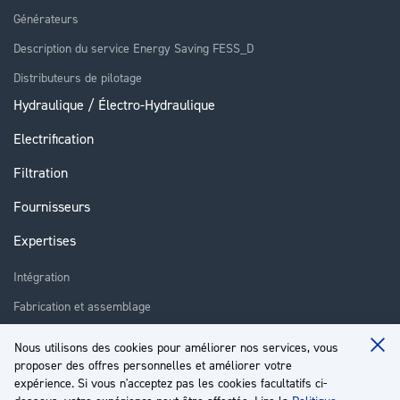
Générateurs
Description du service Energy Saving FESS_D
Distributeurs de pilotage
Hydraulique / Électro-Hydraulique
Electrification
Filtration
Fournisseurs
Expertises
Intégration
Fabrication et assemblage
Installation et assistance
Nous utilisons des cookies pour améliorer nos services, vous
Clo
Réparation
proposer des offres personnelles et améliorer votre
Coo
Ba
expérience. Si vous n'acceptez pas les cookies facultatifs ci-
Formation