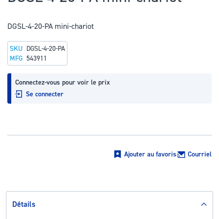
au
début
DGSL-4-20-PA mini-chariot
de
la
SKU
DGSL-4-20-PA
Galerie
MFG
543911
d’images
Connectez-vous pour voir le prix
Se connecter
Ajouter au favoris
Courriel
Détails