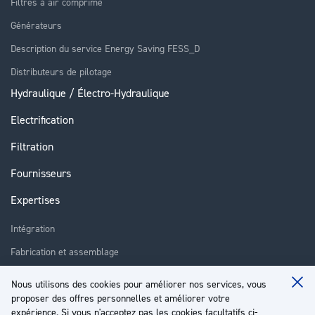
Filtres à air comprimé
Générateurs
Description du service Energy Saving FESS_D
Distributeurs de pilotage
Hydraulique / Électro-Hydraulique
Electrification
Filtration
Fournisseurs
Expertises
Intégration
Fabrication et assemblage
Installation et assistance
Nous utilisons des cookies pour améliorer nos services, vous
Clo
Réparation
proposer des offres personnelles et améliorer votre
Coo
Ba
expérience. Si vous n'acceptez pas les cookies facultatifs ci-