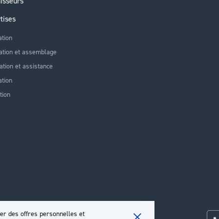
isseurs
tises
ation
ation et assemblage
lation et assistance
tion
tion
er des offres personnelles et