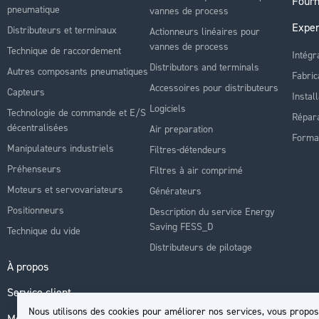
Fourn
pneumatique
vannes de process
Exper
Distributeurs et terminaux
Actionneurs linéaires pour
vannes de process
Technique de raccordement
Intégr
Distributors and terminals
Autres composants pneumatiques
Fabric
Accessoires pour distributeurs
Capteurs
Instal
Logiciels
Technologie de commande et E/S
Répara
décentralisées
Air preparation
Forma
Manipulateurs industriels
Filtres-détendeurs
Préhenseurs
Filtres à air comprimé
Moteurs et servovariateurs
Générateurs
Positionneurs
Description du service Energy
Saving FESS_D
Technique du vide
Distributeurs de pilotage
À propos
Service client
Nous utilisons des cookies pour améliorer nos services, vous propos
Mon compte