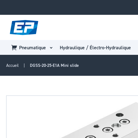
Pneumatique
Hydraulique / Électro-Hydraulique
Accueil
DGSS-20-25-E1A Mini slide
Passer
à
la
fin
de
la