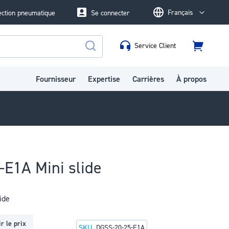
Français
ection pneumatique
Se connecter
Language
Service Client
Panier
Rechercher
Fournisseur
Expertise
Carrières
À propos
E1A Mini slide
ide
r le prix
SKU
DGSS-20-25-E1A