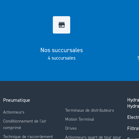
Galerie
d’images
Nos succursales
4 succursales
Hydra
Pneumatique
Hydra
Terminaux de distributeurs
Actionneurs
Electr
Motion Terminal
Conditionnement de l'air
comprimé
Filtra
Drives
Technique de raccordement
Actionneurs quart de tour pour