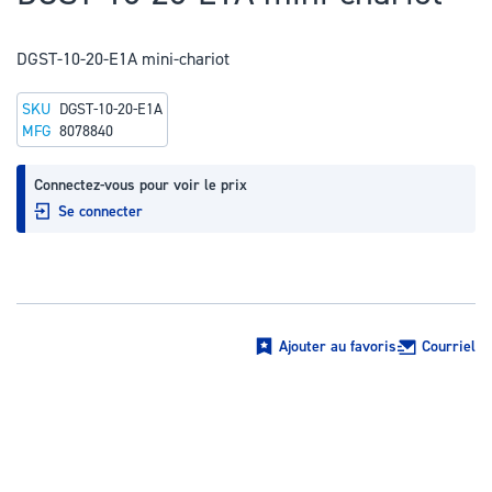
au
début
DGST-10-20-E1A mini-chariot
de
la
SKU
DGST-10-20-E1A
Galerie
MFG
8078840
d’images
Connectez-vous pour voir le prix
Se connecter
Ajouter au favoris
Courriel