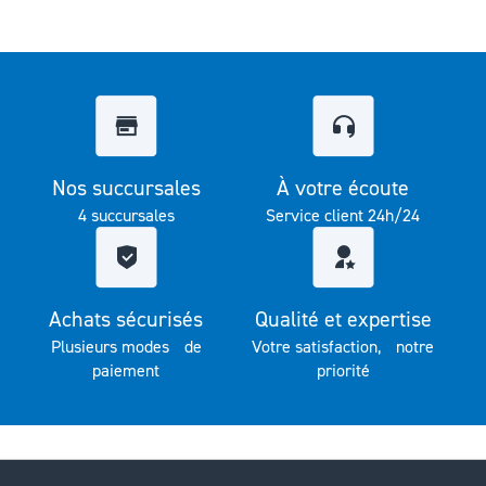
Nos succursales
À votre écoute
4 succursales
Service client 24h/24
Achats sécurisés
Qualité et expertise
Plusieurs modes de
Votre satisfaction, notre
paiement
priorité