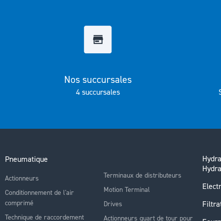
Galerie
d’images
Nos succursales
4 succursales
Hydra
Pneumatique
Hydra
Terminaux de distributeurs
Actionneurs
Electr
Motion Terminal
Conditionnement de l'air
comprimé
Filtra
Drives
Technique de raccordement
Actionneurs quart de tour pour