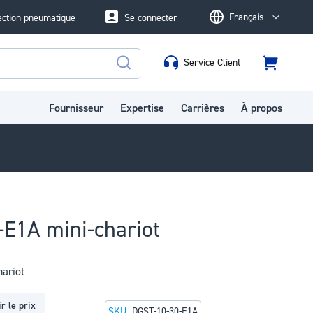
Français
ection pneumatique
Se connecter
Language
Service Client
Panier
Rechercher
Fournisseur
Expertise
Carrières
À propos
E1A mini-chariot
ariot
r le prix
SKU
DGST-10-30-E1A