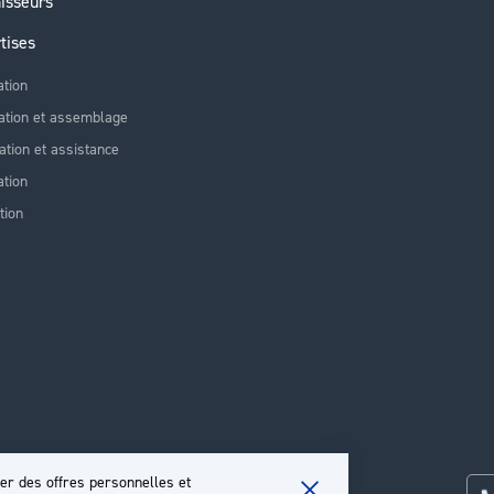
isseurs
tises
ation
ation et assemblage
lation et assistance
tion
tion
er des offres personnelles et