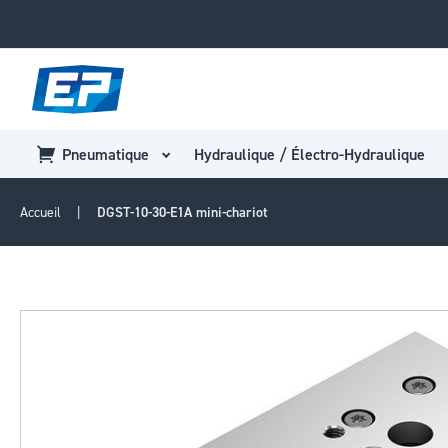
Pneumatique
Hydraulique / Électro-Hydraulique
Accueil
DGST-10-30-E1A mini-chariot
Passer
à
la
fin
de
la