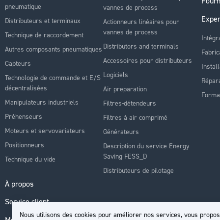
Fourn
pneumatique
vannes de process
Exper
Distributeurs et terminaux
Actionneurs linéaires pour
vannes de process
Technique de raccordement
Intégr
Distributors and terminals
Autres composants pneumatiques
Fabric
Accessoires pour distributeurs
Capteurs
Instal
Logiciels
Technologie de commande et E/S
Répara
décentralisées
Air preparation
Forma
Manipulateurs industriels
Filtres-détendeurs
Préhenseurs
Filtres à air comprimé
Moteurs et servovariateurs
Générateurs
Positionneurs
Description du service Energy
Saving FESS_D
Technique du vide
Distributeurs de pilotage
À propos
Service client
Nous utilisons des cookies pour améliorer nos services, vous propos
Mon compte