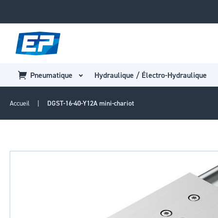
Pneumatique
Hydraulique / Électro-Hydraulique
Accueil
DGST-16-40-Y12A mini-chariot
Passer
à
la
fin
de
la