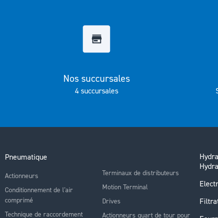
Galerie
d’images
Nos succursales
4 succursales
Hydra
Pneumatique
Hydra
Terminaux de distributeurs
Actionneurs
Electr
Motion Terminal
Conditionnement de l'air
comprimé
Filtra
Drives
Technique de raccordement
Actionneurs quart de tour pour