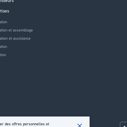
isseurs
tises
ation
ation et assemblage
lation et assistance
tion
tion
er des offres personnelles et