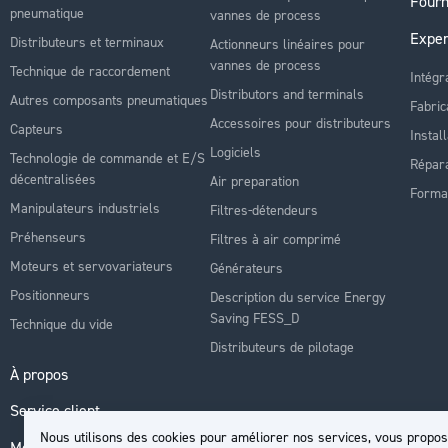
Fourn
pneumatique
vannes de process
Exper
Distributeurs et terminaux
Actionneurs linéaires pour
vannes de process
Technique de raccordement
Intégr
Distributors and terminals
Autres composants pneumatiques
Fabric
Accessoires pour distributeurs
Capteurs
Instal
Logiciels
Technologie de commande et E/S
Répara
décentralisées
Air preparation
Forma
Manipulateurs industriels
Filtres-détendeurs
Préhenseurs
Filtres à air comprimé
Moteurs et servovariateurs
Générateurs
Positionneurs
Description du service Energy
Saving FESS_D
Technique du vide
Distributeurs de pilotage
À propos
Service client
Nous utilisons des cookies pour améliorer nos services, vous propos
Mon compte