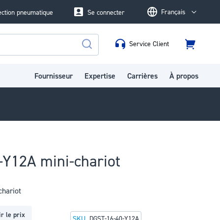
Français
ection pneumatique
Se connecter
Language
Service Client
Panier
Rechercher
Fournisseur
Expertise
Carrières
À propos
Y12A mini-chariot
hariot
r le prix
SKU
DGST-16-40-Y12A