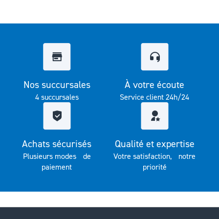
Nos succursales
À votre écoute
4 succursales
Service client 24h/24
Achats sécurisés
Qualité et expertise
Plusieurs modes de
Votre satisfaction, notre
paiement
priorité