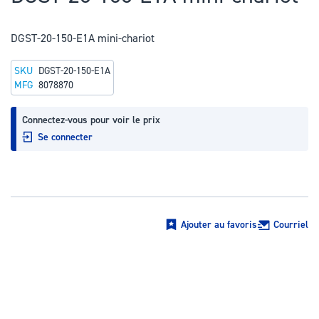
au
début
DGST-20-150-E1A mini-chariot
de
la
SKU
DGST-20-150-E1A
Galerie
MFG
8078870
d’images
Connectez-vous pour voir le prix
Se connecter
Ajouter au favoris
Courriel