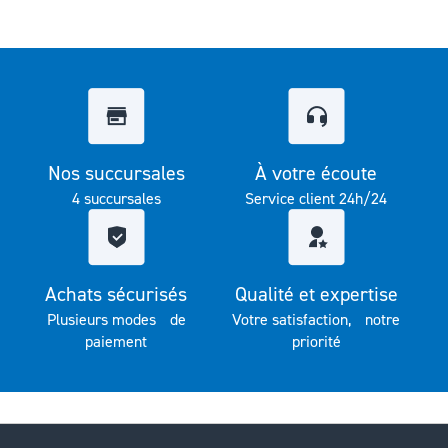
Nos succursales
À votre écoute
4 succursales
Service client 24h/24
Achats sécurisés
Qualité et expertise
Plusieurs modes de
Votre satisfaction, notre
paiement
priorité