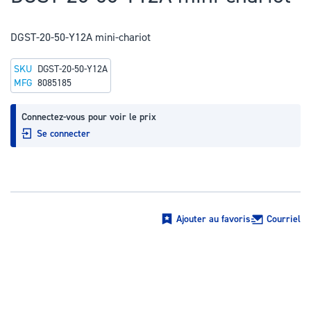
au
début
DGST-20-50-Y12A mini-chariot
de
la
SKU
DGST-20-50-Y12A
Galerie
MFG
8085185
d’images
Connectez-vous pour voir le prix
Se connecter
Ajouter au favoris
Courriel