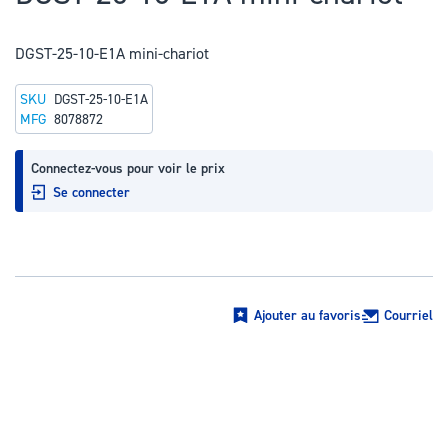
au
début
DGST-25-10-E1A mini-chariot
de
la
SKU
DGST-25-10-E1A
Galerie
MFG
8078872
d’images
Connectez-vous pour voir le prix
Se connecter
Ajouter au favoris
Courriel