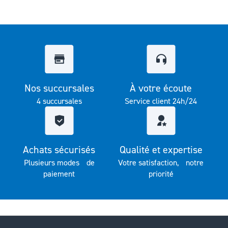
Nos succursales
À votre écoute
4 succursales
Service client 24h/24
Achats sécurisés
Qualité et expertise
Plusieurs modes de
Votre satisfaction, notre
paiement
priorité