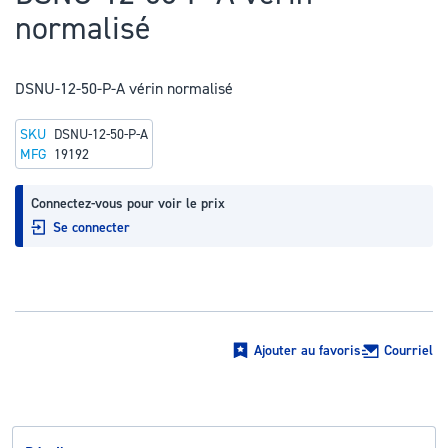
au
normalisé
début
de
la
DSNU-12-50-P-A vérin normalisé
Galerie
SKU
DSNU-12-50-P-A
d’images
MFG
19192
Connectez-vous pour voir le prix
Se connecter
Ajouter au favoris
Courriel