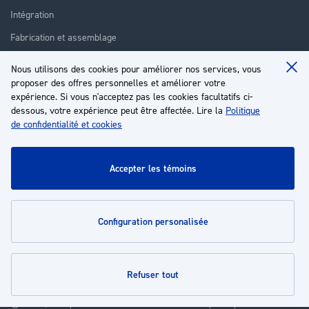
Intégration
Fabrication et assemblage
Installation et assistance
Nous utilisons des cookies pour améliorer nos services, vous
Clo
Réparation
proposer des offres personnelles et améliorer votre
Coo
Ba
expérience. Si vous n'acceptez pas les cookies facultatifs ci-
Formation
dessous, votre expérience peut être affectée. Lire la
Politique
de confidentialité et cookies
À propos
Service client
accepter les témoins
Mon compte
configuration personalisée
Politiques
refuser tout
© 2026 | Groupe EP - Tous droits réservés - Propulsé par
Novatize
.