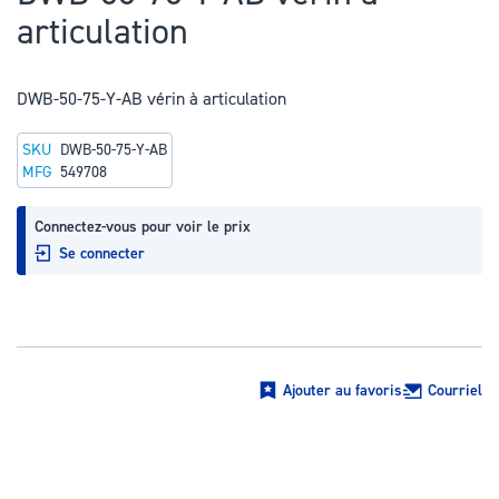
au
articulation
début
de
la
DWB-50-75-Y-AB vérin à articulation
Galerie
SKU
DWB-50-75-Y-AB
d’images
MFG
549708
Connectez-vous pour voir le prix
Se connecter
Ajouter au favoris
Courriel