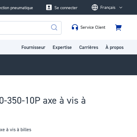
Français
ection pneumatique
Se connecter
Language
Service Client
Panier
Rechercher
Fournisseur
Expertise
Carrières
À propos
-350-10P axe à vis à
 à vis à billes