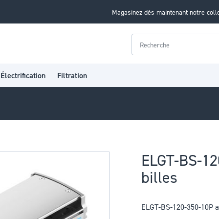
Magasinez dès maintenant notre coll
Rechercher
Électrification
Filtration
ELGT-BS-120
billes
ELGT-BS-120-350-10P axe