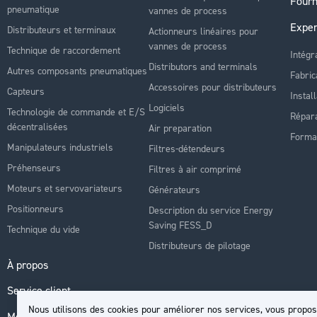
Fourn
pneumatique
vannes de process
Exper
Distributeurs et terminaux
Actionneurs linéaires pour
vannes de process
Technique de raccordement
Intégr
Distributors and terminals
Autres composants pneumatiques
Fabric
Accessoires pour distributeurs
Capteurs
Instal
Logiciels
Technologie de commande et E/S
Répara
décentralisées
Air preparation
Forma
Manipulateurs industriels
Filtres-détendeurs
Préhenseurs
Filtres à air comprimé
Moteurs et servovariateurs
Générateurs
Positionneurs
Description du service Energy
Saving FESS_D
Technique du vide
Distributeurs de pilotage
À propos
Service client
Nous utilisons des cookies pour améliorer nos services, vous propos
Mon compte