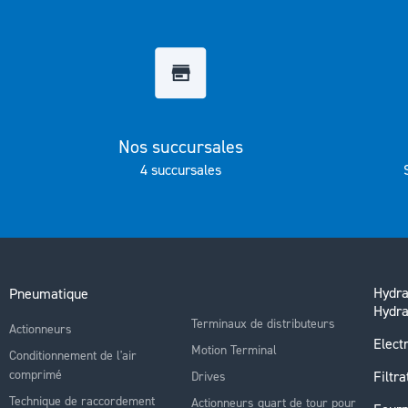
Galerie
d’images
Nos succursales
4 succursales
Hydra
Pneumatique
Hydra
Terminaux de distributeurs
Actionneurs
Electr
Motion Terminal
Conditionnement de l'air
comprimé
Filtra
Drives
Technique de raccordement
Actionneurs quart de tour pour