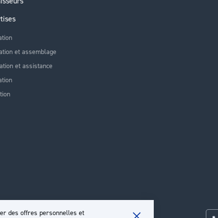
isseurs
tises
ation
ation et assemblage
lation et assistance
tion
tion
er des offres personnelles et