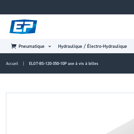
Pneumatique
Hydraulique / Électro-Hydraulique
Accueil
ELGT-BS-120-350-10P axe à vis à billes
Passer
à
la
fin
de
la