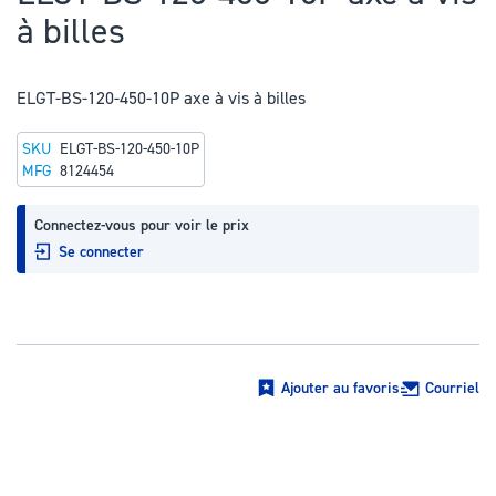
au
à billes
début
de
la
ELGT-BS-120-450-10P axe à vis à billes
Galerie
SKU
ELGT-BS-120-450-10P
d’images
MFG
8124454
Connectez-vous pour voir le prix
Se connecter
Ajouter au favoris
Courriel