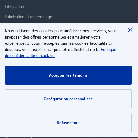
Intégration
Fabrication et assemblage
Installation et assistance
Nous utilisons des cookies pour améliorer nos services, vous
Clo
Réparation
proposer des offres personnelles et améliorer votre
Coo
Ba
expérience. Si vous n'acceptez pas les cookies facultatifs ci-
Formation
dessous, votre expérience peut être affectée. Lire la
Politique
de confidentialité et cookies
À propos
Service client
accepter les témoins
Mon compte
configuration personalisée
Politiques
refuser tout
© 2026 | Groupe EP - Tous droits réservés - Propulsé par
Novatize
.