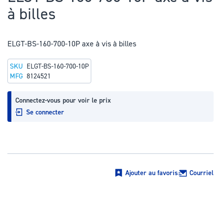
au
à billes
début
de
la
ELGT-BS-160-700-10P axe à vis à billes
Galerie
SKU
ELGT-BS-160-700-10P
d’images
MFG
8124521
Connectez-vous pour voir le prix
Se connecter
Ajouter au favoris
Courriel