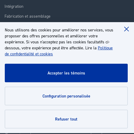
Intégration
Fabrication et assemblage
Installation et assistance
Nous utilisons des cookies pour améliorer nos services, vous
Clo
Réparation
proposer des offres personnelles et améliorer votre
Coo
Ba
expérience. Si vous n'acceptez pas les cookies facultatifs ci-
Formation
dessous, votre expérience peut être affectée. Lire la
Politique
de confidentialité et cookies
À propos
Service client
accepter les témoins
Mon compte
configuration personalisée
Politiques
refuser tout
© 2026 | Groupe EP - Tous droits réservés - Propulsé par
Novatize
.