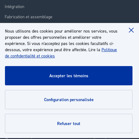
Intégration
Fabrication et assemblage
Installation et assistance
Nous utilisons des cookies pour améliorer nos services, vous
Clo
Réparation
proposer des offres personnelles et améliorer votre
Coo
Ba
expérience. Si vous n'acceptez pas les cookies facultatifs ci-
Formation
dessous, votre expérience peut être affectée. Lire la
Politique
de confidentialité et cookies
À propos
Service client
accepter les témoins
Mon compte
configuration personalisée
Politiques
refuser tout
© 2026 | Groupe EP - Tous droits réservés - Propulsé par
Novatize
.