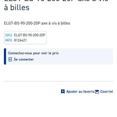
au
à billes
début
de
la
ELGT-BS-90-200-20P axe à vis à billes
Galerie
SKU
ELGT-BS-90-200-20P
d’images
MFG
8124421
Connectez-vous pour voir le prix
Se connecter
Ajouter au favoris
Courriel