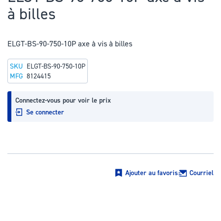
au
à billes
début
de
la
ELGT-BS-90-750-10P axe à vis à billes
Galerie
SKU
ELGT-BS-90-750-10P
d’images
MFG
8124415
Connectez-vous pour voir le prix
Se connecter
Ajouter au favoris
Courriel