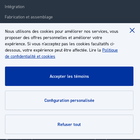
Intégration
Fabrication et assemblage
Installation et assistance
Nous utilisons des cookies pour améliorer nos services, vous
Clo
Réparation
proposer des offres personnelles et améliorer votre
Coo
Ba
expérience. Si vous n'acceptez pas les cookies facultatifs ci-
Formation
dessous, votre expérience peut être affectée. Lire la
Politique
de confidentialité et cookies
À propos
Service client
accepter les témoins
Mon compte
configuration personalisée
Politiques
refuser tout
© 2026 | Groupe EP - Tous droits réservés - Propulsé par
Novatize
.