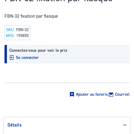
au
début
FBN-32 fixation par flasque
de
la
SKU
FBN-32
Galerie
MFG
195855
d’images
Connectez-vous pour voir le prix
Se connecter
Ajouter au favoris
Courriel
Détails