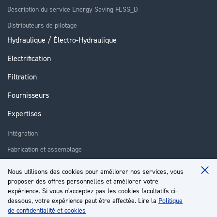
Description du service Energy Saving FESS_D
Distributeurs de pilotage
Hydraulique / Électro-Hydraulique
Electrification
Filtration
Fournisseurs
Expertises
Intégration
Fabrication et assemblage
Installation et assistance
Nous utilisons des cookies pour améliorer nos services, vous
Clo
Réparation
proposer des offres personnelles et améliorer votre
Coo
Ba
expérience. Si vous n'acceptez pas les cookies facultatifs ci-
Formation
dessous, votre expérience peut être affectée. Lire la
Politique
de confidentialité et cookies
À propos