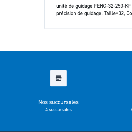
Galerie
unité de guidage FENG-32-250-KF a
d’images
précision de guidage. Taille=32, 
Nos succursales
4 succursales