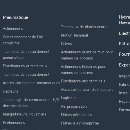
Hydra
Pneumatique
Hydra
Terminaux de distributeurs
Actionneurs
Electr
Motion Terminal
Conditionnement de l'air
comprimé
Filtra
Drives
Technique de raccordement
Actionneurs quart de tour pour
Fourn
pneumatique
vannes de process
Exper
Distributeurs et terminaux
Actionneurs linéaires pour
vannes de process
Technique de raccordement
Intégr
Distributors and terminals
Autres composants pneumatiques
Fabric
Accessoires pour distributeurs
Capteurs
Instal
Logiciels
Technologie de commande et E/S
Répara
décentralisées
Air preparation
Forma
Manipulateurs industriels
Filtres-détendeurs
Préhenseurs
Filtres à air comprimé