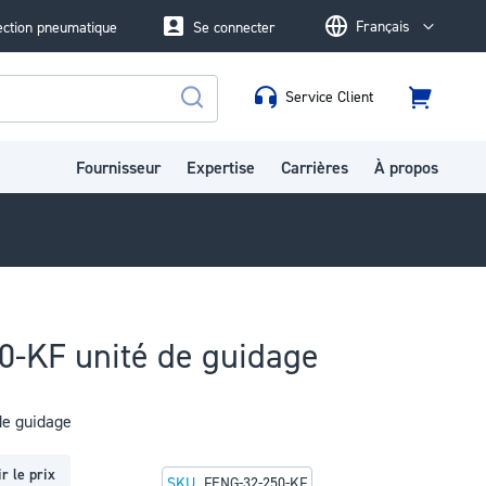
Français
ection pneumatique
Se connecter
Language
Service Client
Panier
Rechercher
Fournisseur
Expertise
Carrières
À propos
0-KF unité de guidage
de guidage
r le prix
SKU
FENG-32-250-KF