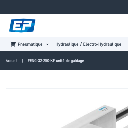
Pneumatique
Hydraulique / Électro-Hydraulique
Accueil
FENG-32-250-KF unité de guidage
Passer
à
la
fin
de
la