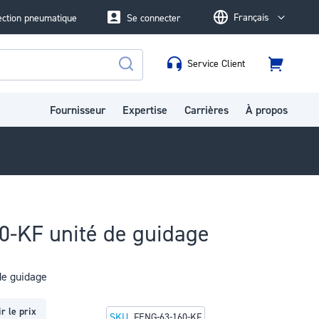
Français
ection pneumatique
Se connecter
Language
Service Client
Panier
Rechercher
Fournisseur
Expertise
Carrières
À propos
0-KF unité de guidage
de guidage
r le prix
SKU
FENG-63-160-KF