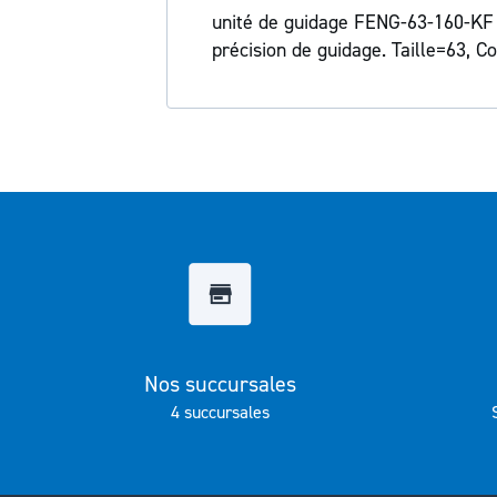
Galerie
unité de guidage FENG-63-160-KF a
d’images
précision de guidage. Taille=63, 
Nos succursales
4 succursales