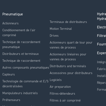
Hydra
Pneumatique
Hydra
Terminaux de distributeurs
Actionneurs
Electr
Motion Terminal
Conditionnement de l'air
comprimé
Filtra
Drives
Technique de raccordement
Actionneurs quart de tour pour
Fourn
pneumatique
vannes de process
Exper
Distributeurs et terminaux
Actionneurs linéaires pour
vannes de process
Technique de raccordement
Intégr
Distributors and terminals
Autres composants pneumatiques
Fabric
Accessoires pour distributeurs
Capteurs
Instal
Logiciels
Technologie de commande et E/S
Répara
décentralisées
Air preparation
Forma
Manipulateurs industriels
Filtres-détendeurs
Préhenseurs
Filtres à air comprimé