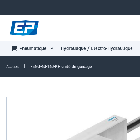
Pneumatique
Hydraulique / Électro-Hydraulique
Accueil
FENG-63-160-KF unité de guidage
Passer
à
la
fin
de
la