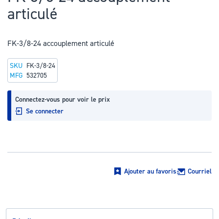
au
articulé
début
de
la
FK-3/8-24 accouplement articulé
Galerie
SKU
FK-3/8-24
d’images
MFG
532705
Connectez-vous pour voir le prix
Se connecter
Ajouter au favoris
Courriel