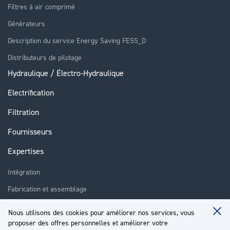
Filtres à air comprimé
Générateurs
Description du service Energy Saving FESS_D
Distributeurs de pilotage
Hydraulique / Électro-Hydraulique
Electrification
Filtration
Fournisseurs
Expertises
Intégration
Fabrication et assemblage
Installation et assistance
Nous utilisons des cookies pour améliorer nos services, vous
Clo
Réparation
proposer des offres personnelles et améliorer votre
Coo