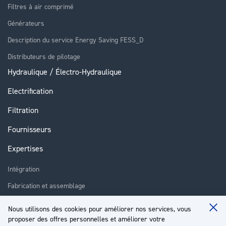
Filtres à air comprimé
Générateurs
Description du service Energy Saving FESS_D
Distributeurs de pilotage
Hydraulique / Électro-Hydraulique
Electrification
Filtration
Fournisseurs
Expertises
Intégration
Fabrication et assemblage
Installation et assistance
Nous utilisons des cookies pour améliorer nos services, vous
Clo
Réparation
proposer des offres personnelles et améliorer votre
Coo