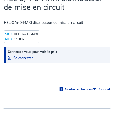
au
de mise en circuit
début
de
la
HEL-3/4-D-MAXI distributeur de mise en circuit
Galerie
SKU
HEL-3/4-D-MAXI
d’images
MFG
165082
Connectez-vous pour voir le prix
Se connecter
Ajouter au favoris
Courriel